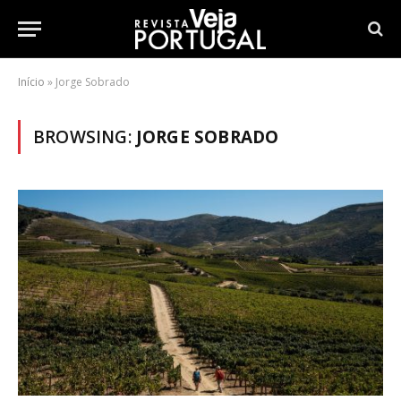
Início
»
Jorge Sobrado
BROWSING:
JORGE SOBRADO