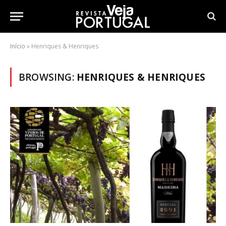
Início
»
Henriques & Henriques
BROWSING:
HENRIQUES & HENRIQUES