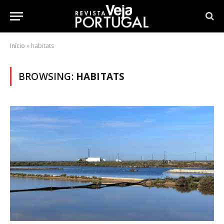
Início
»
habitats
BROWSING:
HABITATS