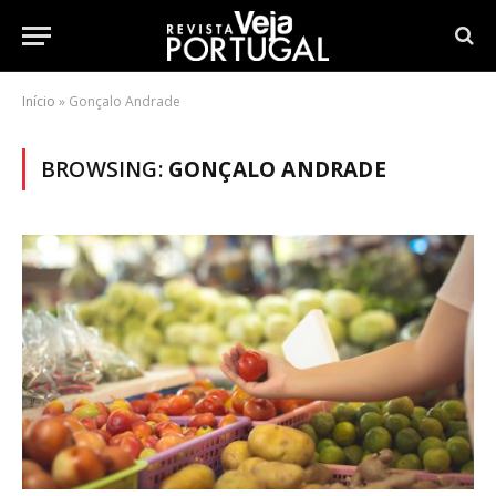
Início
»
Gonçalo Andrade
BROWSING:
GONÇALO ANDRADE