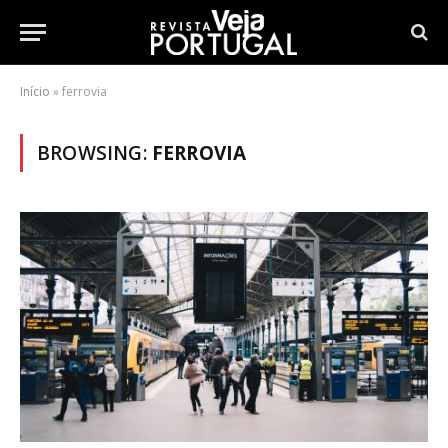
Início
»
ferrovia
BROWSING:
FERROVIA