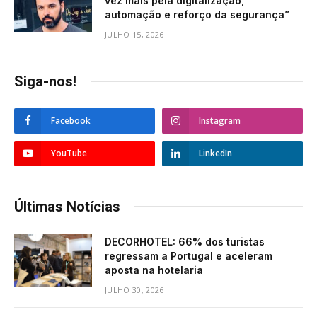
vez mais pela digitalização,
automação e reforço da segurança”
JULHO 15, 2026
Siga-nos!
Facebook
Instagram
YouTube
LinkedIn
Últimas Notícias
DECORHOTEL: 66% dos turistas
regressam a Portugal e aceleram
aposta na hotelaria
JULHO 30, 2026