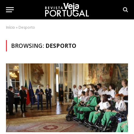
Início
»
Desporto
BROWSING:
DESPORTO