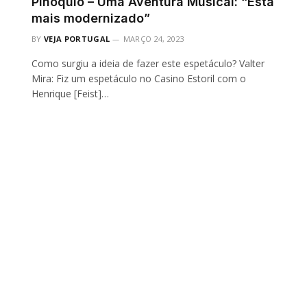
Pinóquio – Uma Aventura Musical: “Está
mais modernizado”
BY
VEJA PORTUGAL
MARÇO 24, 2023
Como surgiu a ideia de fazer este espetáculo? Valter
Mira: Fiz um espetáculo no Casino Estoril com o
Henrique [Feist]…