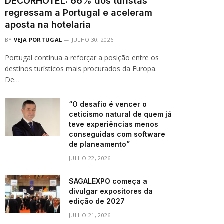
DECORHOTEL: 66% dos turistas
regressam a Portugal e aceleram
aposta na hotelaria
BY
VEJA PORTUGAL
JULHO 30, 2026
Portugal continua a reforçar a posição entre os
destinos turísticos mais procurados da Europa.
De…
“O desafio é vencer o
ceticismo natural de quem já
teve experiências menos
conseguidas com software
de planeamento”
JULHO 22, 2026
SAGALEXPO começa a
divulgar expositores da
edição de 2027
JULHO 21, 2026