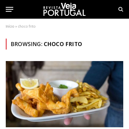
Início
»
choco frito
BROWSING:
CHOCO FRITO