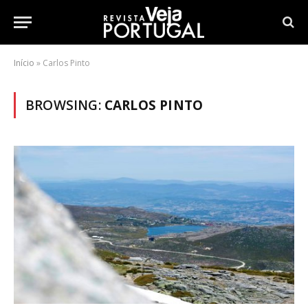
Início
»
Carlos Pinto
BROWSING:
CARLOS PINTO