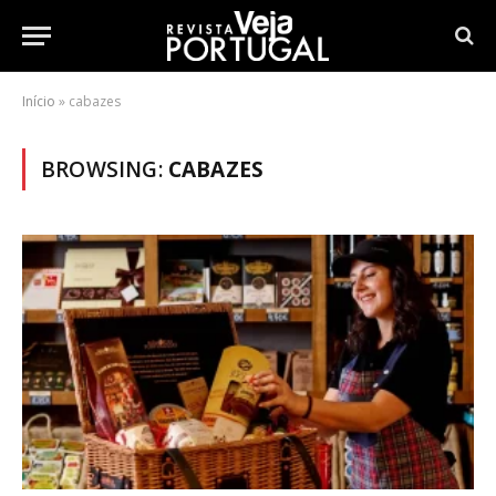
Início
»
cabazes
BROWSING:
CABAZES