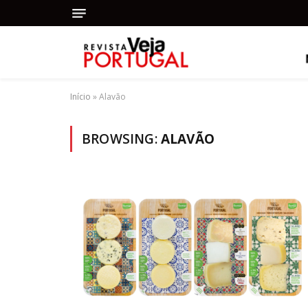
Início
»
Alavão
BROWSING:
ALAVÃO