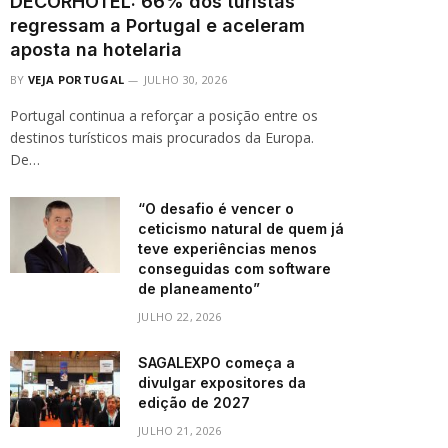
DECORHOTEL: 66% dos turistas
regressam a Portugal e aceleram
aposta na hotelaria
BY
VEJA PORTUGAL
JULHO 30, 2026
Portugal continua a reforçar a posição entre os
destinos turísticos mais procurados da Europa.
De…
“O desafio é vencer o
ceticismo natural de quem já
teve experiências menos
conseguidas com software
de planeamento”
JULHO 22, 2026
SAGALEXPO começa a
divulgar expositores da
edição de 2027
JULHO 21, 2026