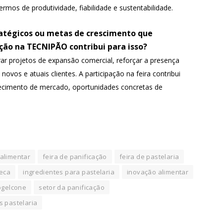
mos de produtividade, fiabilidade e sustentabilidade.
tratégicos ou metas de crescimento que
ção na TECNIPÃO contribui para isso?
r projetos de expansão comercial, reforçar a presença
vos e atuais clientes. A participação na feira contribui
hecimento de mercado, oportunidades concretas de
 alimentar
feira de panificação
feira de pastelaria
eca
ingredientes para pastelaria
inovação alimentar
ogelcone
setor da panificação
s pastelaria