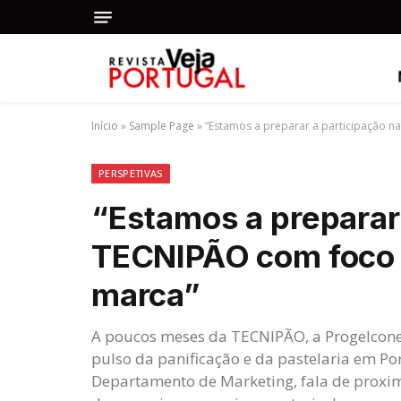
Início
»
Sample Page
»
“Estamos a preparar a participação n
PERSPETIVAS
“Estamos a preparar 
TECNIPÃO com foco n
marca”
A poucos meses da TECNIPÃO, a Progelcone 
pulso da panificação e da pastelaria em Por
Departamento de Marketing, fala de proxim