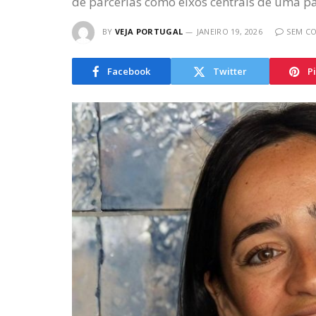
de parcerias como eixos centrais de uma p
BY
VEJA PORTUGAL
JANEIRO 19, 2026
SEM C
Facebook
Twitter
P