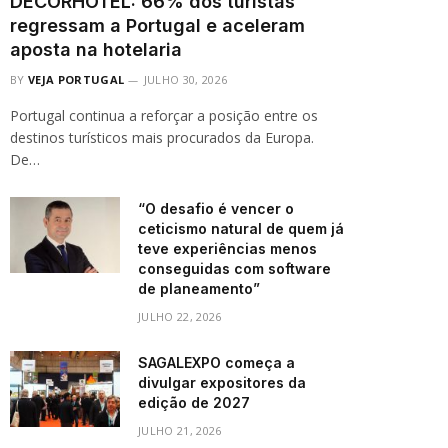
DECORHOTEL: 66% dos turistas
regressam a Portugal e aceleram
aposta na hotelaria
BY
VEJA PORTUGAL
JULHO 30, 2026
Portugal continua a reforçar a posição entre os
destinos turísticos mais procurados da Europa.
De…
“O desafio é vencer o
ceticismo natural de quem já
teve experiências menos
conseguidas com software
de planeamento”
JULHO 22, 2026
SAGALEXPO começa a
divulgar expositores da
edição de 2027
JULHO 21, 2026