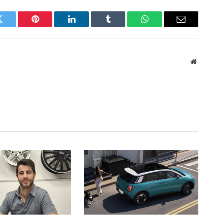
Twitter
Pinterest
LinkedIn
Tumblr
WhatsApp
Email
Website