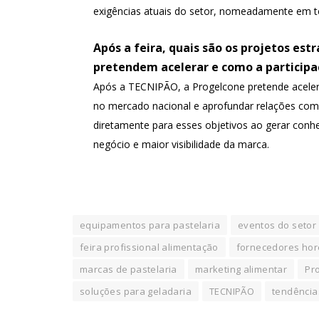
exigências atuais do setor, nomeadamente em ter
Após a feira, quais são os projetos es
pretendem acelerar e como a participa
Após a TECNIPÃO, a Progelcone pretende acelera
no mercado nacional e aprofundar relações com no
diretamente para esses objetivos ao gerar con
negócio e maior visibilidade da marca.
equipamentos para pastelaria
eventos do setor
feira profissional alimentação
fornecedores hor
marcas de pastelaria
marketing alimentar
Pr
soluções para geladaria
TECNIPÃO
tendência