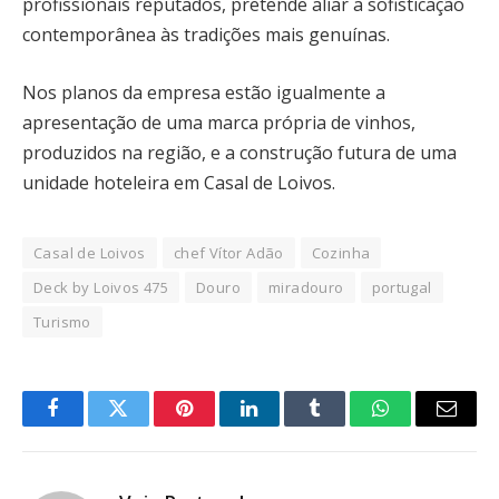
profissionais reputados, pretende aliar a sofisticação
contemporânea às tradições mais genuínas.
Nos planos da empresa estão igualmente a
apresentação de uma marca própria de vinhos,
produzidos na região, e a construção futura de uma
unidade hoteleira em Casal de Loivos.
Casal de Loivos
chef Vítor Adão
Cozinha
Deck by Loivos 475
Douro
miradouro
portugal
Turismo
Facebook
Twitter
Pinterest
LinkedIn
Tumblr
WhatsApp
Email