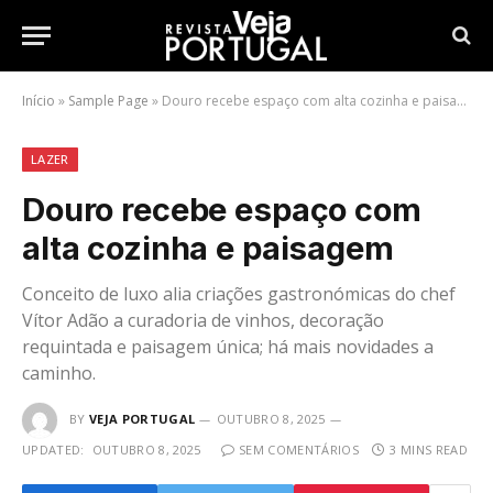
Início
»
Sample Page
»
Douro recebe espaço com alta cozinha e paisagem
LAZER
Douro recebe espaço com
alta cozinha e paisagem
Conceito de luxo alia criações gastronómicas do chef
Vítor Adão a curadoria de vinhos, decoração
requintada e paisagem única; há mais novidades a
caminho.
BY
VEJA PORTUGAL
OUTUBRO 8, 2025
UPDATED:
OUTUBRO 8, 2025
SEM COMENTÁRIOS
3 MINS READ