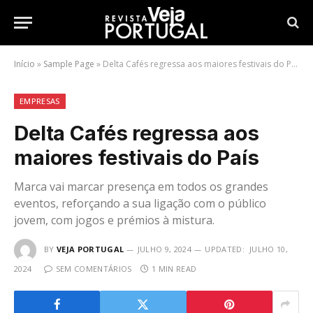
Início
»
Sample Page
»
Delta Cafés regressa aos maiores festivais do País
EMPRESAS
Delta Cafés regressa aos
maiores festivais do País
Marca vai marcar presença em todos os grandes
eventos, reforçando a sua ligação com o público
jovem, com jogos e prémios à mistura.
BY
VEJA PORTUGAL
JULHO 9, 2024
UPDATED:
JULHO 10,
2024
SEM COMENTÁRIOS
1 MIN READ