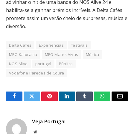
adivinhar o hit de uma banda do NOS Alive 24 e
habilita-se a ganhar prémios incríveis. A Delta Cafés
promete assim um verão cheio de surpresas, música e
diversão.
Delta Cafés
Experiências
festivais
MEO Kalorama
MEO Marés Vivas
Música
NOS Alive
portugal
Público
Vodafone Paredes de Coura
Facebook
Twitter
Pinterest
LinkedIn
Tumblr
WhatsApp
Email
Veja Portugal
Website