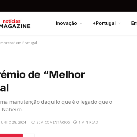
Inovação
+Portugal
E
Empresa” em Portugal
rémio de “Melhor
al
uma manutenção daquilo que é o legado que o
o Nabeiro.
JUNHO 28, 2024
SEM COMENTÁRIOS
1 MIN READ