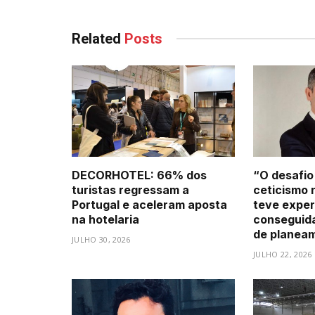
Related
Posts
DECORHOTEL: 66% dos
“O desafio
turistas regressam a
ceticismo 
Portugal e aceleram aposta
teve exper
na hotelaria
conseguid
de planea
JULHO 30, 2026
JULHO 22, 2026