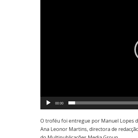
de
vídeo
00:00
O troféu foi entregue por Manuel Lopes d
Ana Leonor Martins, directora de redacçã
do Multipublicações Media Group .