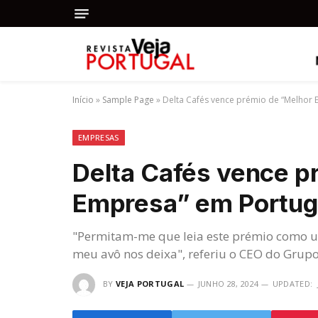
Início
»
Sample Page
»
Delta Cafés vence prémio de “Melhor 
EMPRESAS
Delta Cafés vence p
Empresa” em Portug
"Permitam-me que leia este prémio como 
meu avô nos deixa", referiu o CEO do Grup
BY
VEJA PORTUGAL
JUNHO 28, 2024
UPDATED: