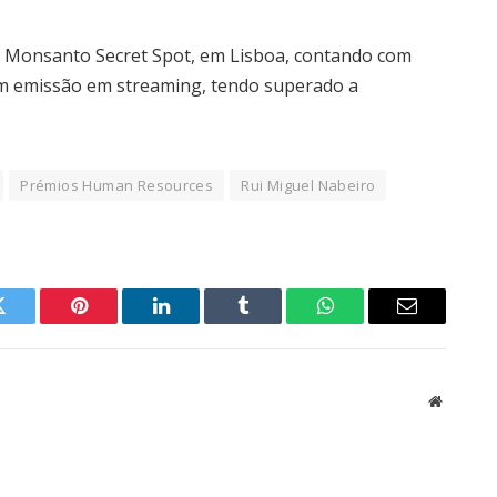
– Monsanto Secret Spot, em Lisboa, contando com
om emissão em streaming, tendo superado a
Prémios Human Resources
Rui Miguel Nabeiro
Twitter
Pinterest
LinkedIn
Tumblr
WhatsApp
Email
Website