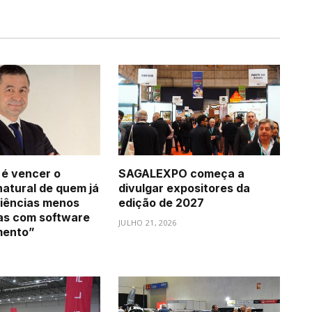
 é vencer o
SAGALEXPO começa a
natural de quem já
divulgar expositores da
iências menos
edição de 2027
as com software
JULHO 21, 2026
mento”