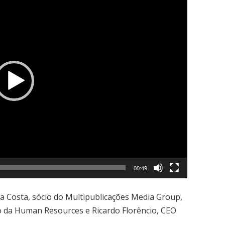
00:49
a Costa, sócio do Multipublicações Media Group,
o da Human Resources e Ricardo Florêncio, CEO