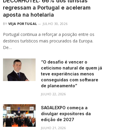
DECORHOTEL: 66% dos turistas
regressam a Portugal e aceleram
aposta na hotelaria
BY
VEJA PORTUGAL
JULHO 30, 2026
Portugal continua a reforçar a posição entre os
destinos turísticos mais procurados da Europa.
De…
“O desafio é vencer o
ceticismo natural de quem já
teve experiências menos
conseguidas com software
de planeamento”
JULHO 22, 2026
SAGALEXPO começa a
divulgar expositores da
edição de 2027
JULHO 21, 2026