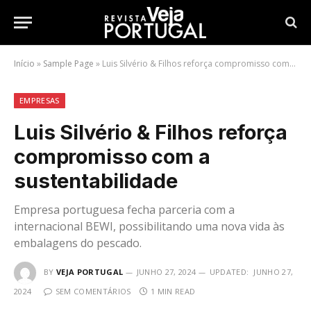
Início
»
Sample Page
»
Luis Silvério & Filhos reforça compromisso com a sustentabilidade
EMPRESAS
Luis Silvério & Filhos reforça
compromisso com a
sustentabilidade
Empresa portuguesa fecha parceria com a
internacional BEWI, possibilitando uma nova vida às
embalagens do pescado.
BY
VEJA PORTUGAL
JUNHO 27, 2024
UPDATED:
JUNHO 27,
2024
SEM COMENTÁRIOS
1 MIN READ