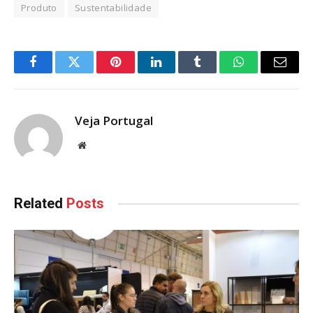
Produto
Sustentabilidade
Facebook
Twitter
Pinterest
LinkedIn
Tumblr
WhatsApp
Email
Veja Portugal
Website
Related
Posts