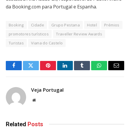
da Booking.com para Portugal e Espanha.
Booking
Cidade
Grupo Pestana
Hotel
Prémios
promotores turísticos
Traveller Review Awards
Turistas
Viana do Castelo
Facebook
Twitter
Pinterest
LinkedIn
Tumblr
WhatsApp
Email
Veja Portugal
Website
Related
Posts