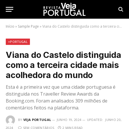
Início
»
Sample Page
»
Viana do Castelo distinguida como a terceira cidade mais acolhedora do mundo
+PORTUGAL
Viana do Castelo distinguida
como a terceira cidade mais
acolhedora do mundo
Esta é a primeira vez que uma cidade portuguesa é
distinguida nos Traveller Review Awards da
Booking.com. Foram analisados 309 milhões de
comentários feitos na plataforma.
BY
VEJA PORTUGAL
JUNHO 19, 2024
UPDATED:
JUNHO 20,
2024
SEM COMENTÁRIOS
2 MINS READ