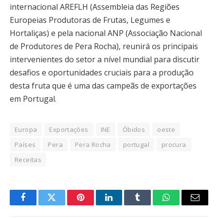
internacional AREFLH (Assembleia das Regiões
Europeias Produtoras de Frutas, Legumes e
Hortaliças) e pela nacional ANP (Associação Nacional
de Produtores de Pera Rocha), reunirá os principais
intervenientes do setor a nível mundial para discutir
desafios e oportunidades cruciais para a produção
desta fruta que é uma das campeãs de exportações
em Portugal.
Europa
Exportações
INE
Óbidos
oeste
Países
Pera
Pera Rocha
portugal
procura
Receitas
Facebook
Twitter
Pinterest
LinkedIn
Tumblr
WhatsApp
Email