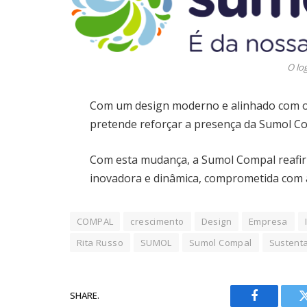
O lo
Com um design moderno e alinhado com os
pretende reforçar a presença da Sumol Com
Com esta mudança, a Sumol Compal reaf
inovadora e dinâmica, comprometida com a
COMPAL
crescimento
Design
Empresa
Rita Russo
SUMOL
Sumol Compal
Sustenta
SHARE.
Facebook