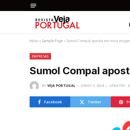
Início
»
Sample Page
»
Sumol Compal aposta em nova imag
EMPRESAS
Sumol Compal apos
BY
VEJA PORTUGAL
JUNHO 3, 2024
UPDATED:
J
Facebook
Twitter
P