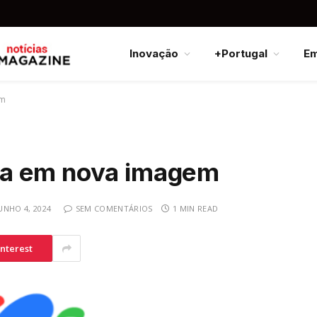
Inovação
+Portugal
E
em
ta em nova imagem
UNHO 4, 2024
SEM COMENTÁRIOS
1 MIN READ
interest