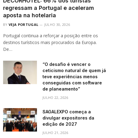
DECORHOTEL: 66% dos turistas
regressam a Portugal e aceleram
aposta na hotelaria
BY
VEJA PORTUGAL
JULHO 30, 2026
Portugal continua a reforçar a posição entre os
destinos turísticos mais procurados da Europa.
De…
“O desafio é vencer o
ceticismo natural de quem já
teve experiências menos
conseguidas com software
de planeamento”
JULHO 22, 2026
SAGALEXPO começa a
divulgar expositores da
edição de 2027
JULHO 21, 2026