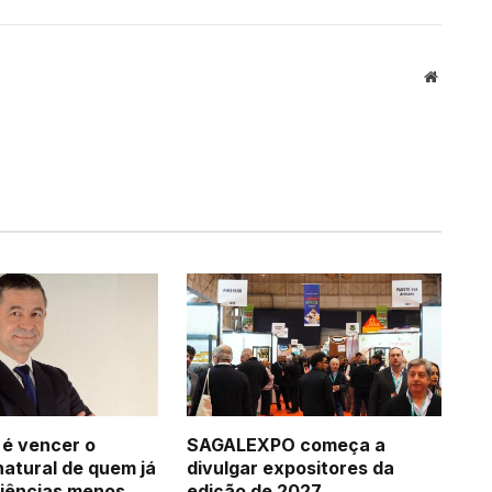
Website
 é vencer o
SAGALEXPO começa a
natural de quem já
divulgar expositores da
iências menos
edição de 2027