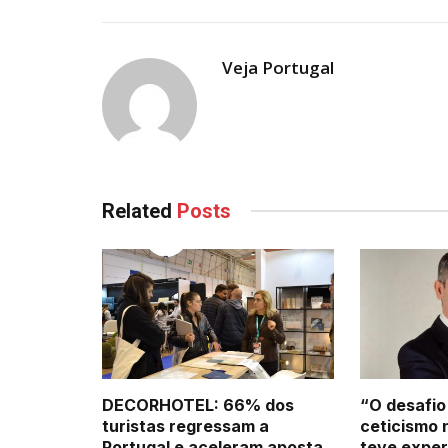
Veja Portugal
Related
Posts
DECORHOTEL: 66% dos
“O desafio
turistas regressam a
ceticismo 
Portugal e aceleram aposta
teve exper