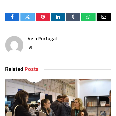
Facebook
Twitter
Pinterest
LinkedIn
Tumblr
WhatsApp
Email
Veja Portugal
Website
Related
Posts