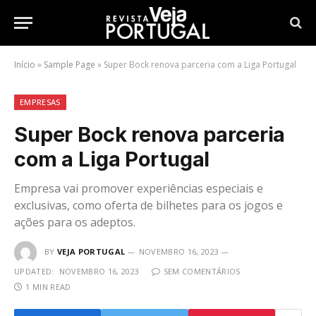
Início
»
Sample Page
»
Super Bock renova parceria com a Liga Portugal
EMPRESAS
Super Bock renova parceria
com a Liga Portugal
Empresa vai promover experiências especiais e
exclusivas, como oferta de bilhetes para os jogos e
ações para os adeptos.
BY
VEJA PORTUGAL
NOVEMBRO 16, 2023
UPDATED:
NOVEMBRO 16, 2023
SEM COMENTÁRIOS
1 MIN READ