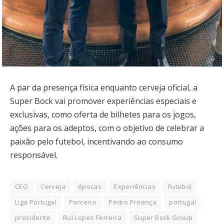
A par da presença física enquanto cerveja oficial, a
Super Bock vai promover experiências especiais e
exclusivas, como oferta de bilhetes para os jogos,
ações para os adeptos, com o objetivo de celebrar a
paixão pelo futebol, incentivando ao consumo
responsável.
CEO
Cerveja
épocas
Experiências
Futebol
Liga Portugal
Parceria
Pedro Proença
portugal
presidente
Rui Lopes Ferreira
Super Bock Group