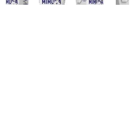
A Lactogal (detentora da Mimosa) e Tetra Pak uniram
esforços com o objetivo de reduzir a pegada de
carbono das embalagens de cartão asséticas para
leite. Em colaboração, as empresas lançaram a Tetra
Brik Aseptic 200 Slim Leaf, uma embalagem
revolucionária que aumenta o conteúdo renovável
para 90% e reduz a pegada de carbono em um terço.