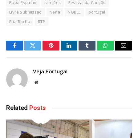
Buba Espinho
canções
Festival da Canção
Livre Submissão
Nena
NOBLE
portugal
Rita Rocha
RTP
Facebook
Twitter
Pinterest
LinkedIn
Tumblr
WhatsApp
Email
Veja Portugal
Website
Related
Posts