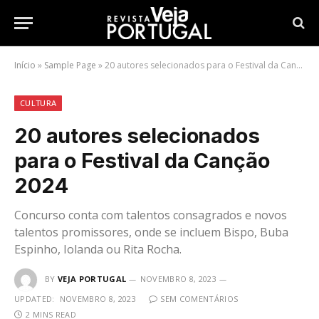
Início
»
Sample Page
»
20 autores selecionados para o Festival da Canção 2024
CULTURA
20 autores selecionados
para o Festival da Canção
2024
Concurso conta com talentos consagrados e novos
talentos promissores, onde se incluem Bispo, Buba
Espinho, Iolanda ou Rita Rocha.
BY
VEJA PORTUGAL
NOVEMBRO 8, 2023
UPDATED:
NOVEMBRO 8, 2023
SEM COMENTÁRIOS
2 MINS READ