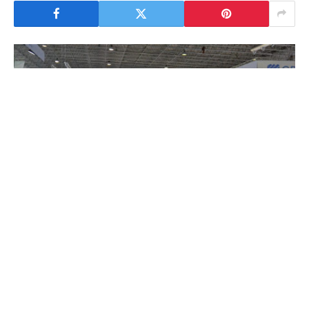
A primeira edição da EXPOMETAL, salão de máquinas,
equipamentos, ferramentas, matérias-primas e
tecnologia para metalomecânica, arrancou em