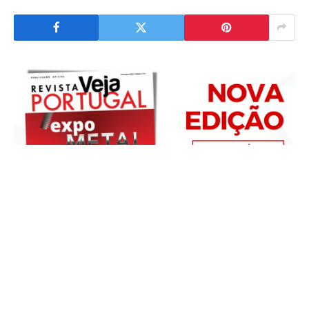
Divulgamos a nova edição da Veja Portugal
dedicada à feira EXPOMETAL, que decorre entre 2