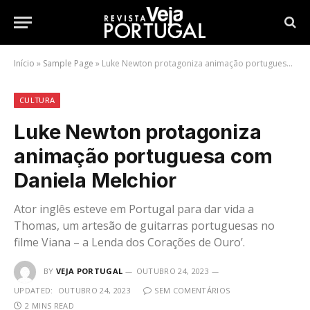
Início
»
Sample Page
»
Luke Newton protagoniza animação portuguesa com Daniela Melchior
CULTURA
Luke Newton protagoniza
animação portuguesa com
Daniela Melchior
Ator inglês esteve em Portugal para dar vida a
Thomas, um artesão de guitarras portuguesas no
filme Viana – a Lenda dos Corações de Ouro’.
BY
VEJA PORTUGAL
OUTUBRO 24, 2023
UPDATED:
OUTUBRO 24, 2023
SEM COMENTÁRIOS
2 MINS READ