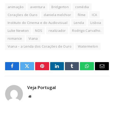
animação
aventura
Bridgerton
comédia
Corações de Ouro
daniela melchior
filme
ICA
Instituto do Cinema e do Audiovisual
Lenda
Lisboa
Luke Newton
NOS
realizador
Rodrigo Carvalho.
romance
Viana
Viana – a Lenda dos Corações de Ouro
Watermelon
Facebook
Twitter
Pinterest
LinkedIn
Tumblr
WhatsApp
Email
Veja Portugal
Website