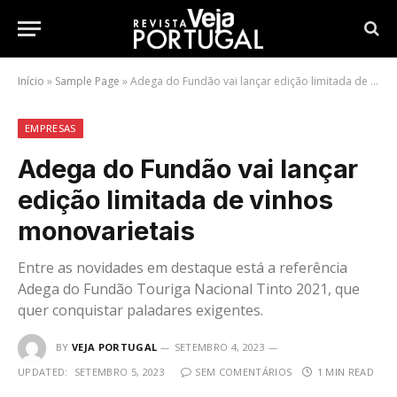
Início
»
Sample Page
»
Adega do Fundão vai lançar edição limitada de vinhos monovarietais
EMPRESAS
Adega do Fundão vai lançar
edição limitada de vinhos
monovarietais
Entre as novidades em destaque está a referência
Adega do Fundão Touriga Nacional Tinto 2021, que
quer conquistar paladares exigentes.
BY
VEJA PORTUGAL
SETEMBRO 4, 2023
UPDATED:
SETEMBRO 5, 2023
SEM COMENTÁRIOS
1 MIN READ