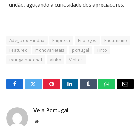
Fundão, aguçando a curiosidade dos apreciadores.
Adega do Fundão
Empresa
Enólogos
Enoturismo
Featured
monovarietais
portugal
Tinto
touriga nacional
Vinho
Vinhos
Facebook
Twitter
Pinterest
LinkedIn
Tumblr
WhatsApp
Email
Veja Portugal
Website