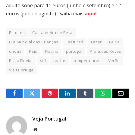
adulto sobe para 11 euros (junho e setembro) e 12
euros (julho e agosto). Saiba mais
aqui!
Bilhetes
Castanheira de Pera
Dia Mundial das Crianças
Featured
Lazer
Leiria
ondas
País
Piscina
portugal
Praia das Rocas
Praia Fluvial
sol
tarifas
temperaturas
Verão
Visit Portugal
Facebook
Twitter
Pinterest
LinkedIn
Tumblr
WhatsApp
Email
Veja Portugal
Website