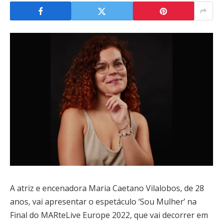
A atriz e encenadora Maria Caetano Vilalobos, de 28
anos, vai apresentar o espetáculo ‘Sou Mulher’ na
Final do MARteLive Europe 2022, que vai decorrer em