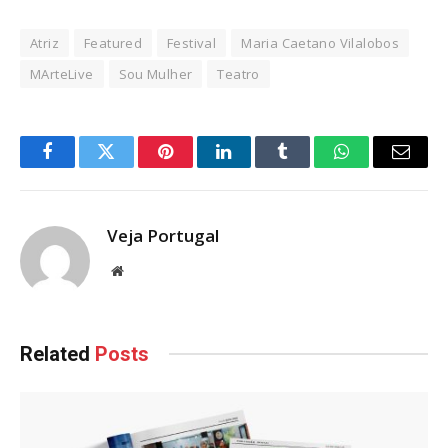
Atriz
Featured
Festival
Maria Caetano Vilalobos
MArteLive
Sou Mulher
Teatro
Facebook
Twitter
Pinterest
LinkedIn
Tumblr
WhatsApp
Email
Veja Portugal
Website
Related
Posts