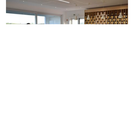
Conde D’Ervideira – Enólogo por um Dia é o nome da
experiência proposta pela Ervideira, que convida os
apreciadores de vinho a colocarem à prova a sua
sabedoria e paladar.
A proposta propõe
“um programa mais