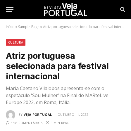
Início
»
Sample Page
»
Atriz portuguesa selecionada para festival internacional
CULTURA
Atriz portuguesa
selecionada para festival
internacional
Maria Caetano Vilalobos apresenta-se com o
espetáculo 'Sou Mulher' na Final do MARteLive
Europe 2022, em Roma, Itália.
BY
VEJA PORTUGAL
OUTUBRO 11, 2022
SEM COMENTÁRIOS
1 MIN READ