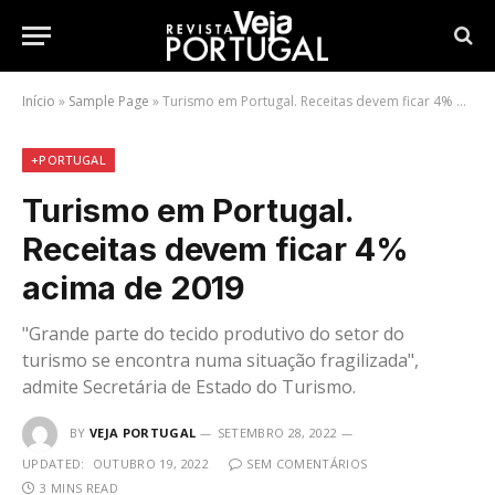
Início
»
Sample Page
»
Turismo em Portugal. Receitas devem ficar 4% acima de 2019
+PORTUGAL
Turismo em Portugal.
Receitas devem ficar 4%
acima de 2019
"Grande parte do tecido produtivo do setor do
turismo se encontra numa situação fragilizada",
admite Secretária de Estado do Turismo.
BY
VEJA PORTUGAL
SETEMBRO 28, 2022
UPDATED:
OUTUBRO 19, 2022
SEM COMENTÁRIOS
3 MINS READ