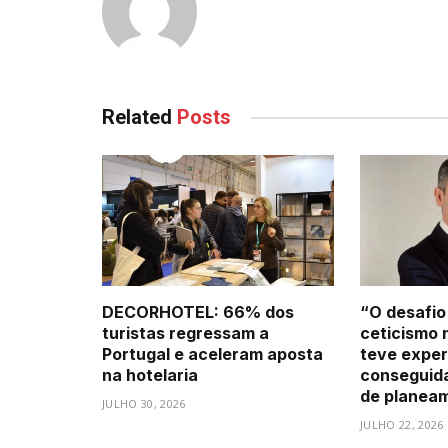
Related
Posts
DECORHOTEL: 66% dos
“O desafio
turistas regressam a
ceticismo 
Portugal e aceleram aposta
teve exper
na hotelaria
conseguid
de planea
JULHO 30, 2026
JULHO 22, 2026