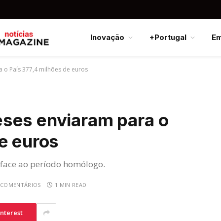
Inovação
+Portugal
E
 o País 377,4 milhões de euros
ses enviaram para o
e euros
 face ao período homólogo.
 COMENTÁRIOS
1 MIN READ
interest