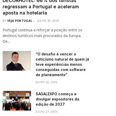
DECORHOTEL: 66% dos turistas
regressam a Portugal e aceleram
aposta na hotelaria
BY
VEJA PORTUGAL
JULHO 30, 2026
Portugal continua a reforçar a posição entre os
destinos turísticos mais procurados da Europa.
De…
“O desafio é vencer o
ceticismo natural de quem já
teve experiências menos
conseguidas com software
de planeamento”
JULHO 22, 2026
SAGALEXPO começa a
divulgar expositores da
edição de 2027
JULHO 21, 2026