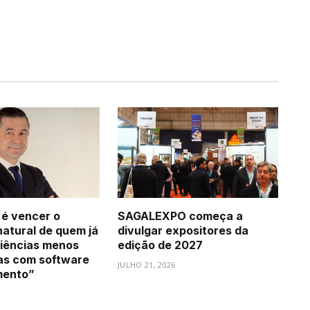
 é vencer o
SAGALEXPO começa a
natural de quem já
divulgar expositores da
iências menos
edição de 2027
as com software
JULHO 21, 2026
mento”