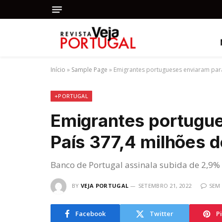
Início
»
Sample Page
»
Emigrantes portugueses enviaram para
+PORTUGAL
Emigrantes portugue
País 377,4 milhões d
Banco de Portugal assinala subida de 2,9%
BY
VEJA PORTUGAL
SETEMBRO 21, 2022
SEM
Facebook
Twitter
P