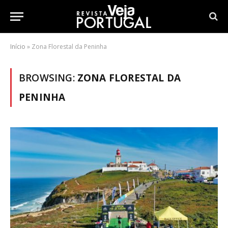
Início
»
Zona Florestal da Peninha
BROWSING:
ZONA FLORESTAL DA
PENINHA