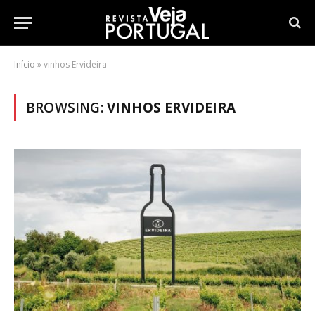
Início
»
vinhos Ervideira
BROWSING:
VINHOS ERVIDEIRA