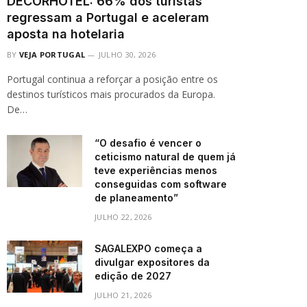
DECORHOTEL: 66% dos turistas
regressam a Portugal e aceleram
aposta na hotelaria
BY
VEJA PORTUGAL
JULHO 30, 2026
Portugal continua a reforçar a posição entre os
destinos turísticos mais procurados da Europa.
De…
“O desafio é vencer o
ceticismo natural de quem já
teve experiências menos
conseguidas com software
de planeamento”
JULHO 22, 2026
SAGALEXPO começa a
divulgar expositores da
edição de 2027
JULHO 21, 2026