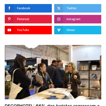
Facebook
Twitter
Pinterest
Instagram
YouTube
Vimeo
DECORHOTEL: 66% dos turistas regressam a