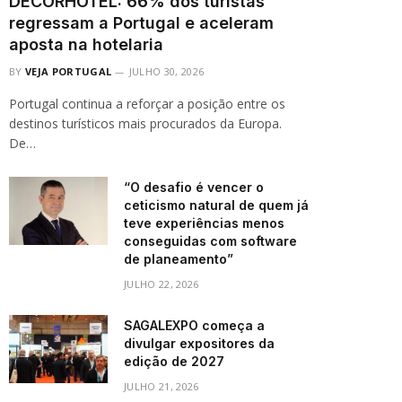
DECORHOTEL: 66% dos turistas
regressam a Portugal e aceleram
aposta na hotelaria
BY
VEJA PORTUGAL
JULHO 30, 2026
Portugal continua a reforçar a posição entre os
destinos turísticos mais procurados da Europa.
De…
“O desafio é vencer o
ceticismo natural de quem já
teve experiências menos
conseguidas com software
de planeamento”
JULHO 22, 2026
SAGALEXPO começa a
divulgar expositores da
edição de 2027
JULHO 21, 2026