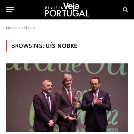
Início
»
uís Nobre
BROWSING:
UÍS NOBRE