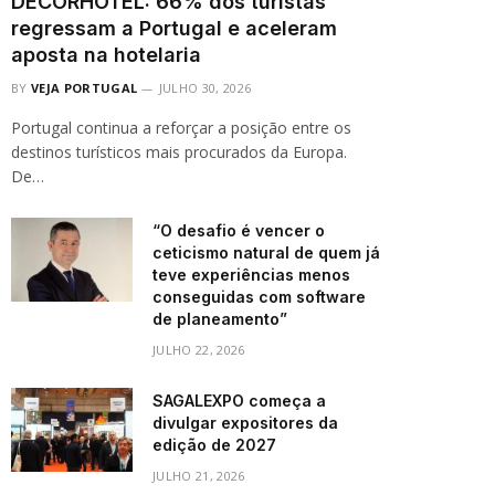
DECORHOTEL: 66% dos turistas
regressam a Portugal e aceleram
aposta na hotelaria
BY
VEJA PORTUGAL
JULHO 30, 2026
Portugal continua a reforçar a posição entre os
destinos turísticos mais procurados da Europa.
De…
“O desafio é vencer o
ceticismo natural de quem já
teve experiências menos
conseguidas com software
de planeamento”
JULHO 22, 2026
SAGALEXPO começa a
divulgar expositores da
edição de 2027
JULHO 21, 2026