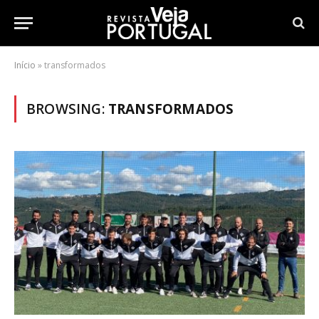
Início
»
transformados
BROWSING:
TRANSFORMADOS