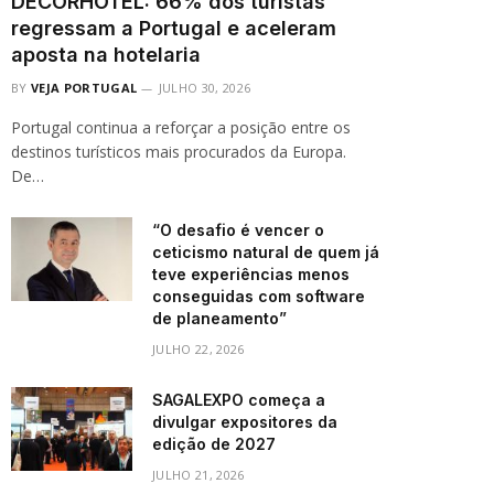
DECORHOTEL: 66% dos turistas
regressam a Portugal e aceleram
aposta na hotelaria
BY
VEJA PORTUGAL
JULHO 30, 2026
Portugal continua a reforçar a posição entre os
destinos turísticos mais procurados da Europa.
De…
“O desafio é vencer o
ceticismo natural de quem já
teve experiências menos
conseguidas com software
de planeamento”
JULHO 22, 2026
SAGALEXPO começa a
divulgar expositores da
edição de 2027
JULHO 21, 2026