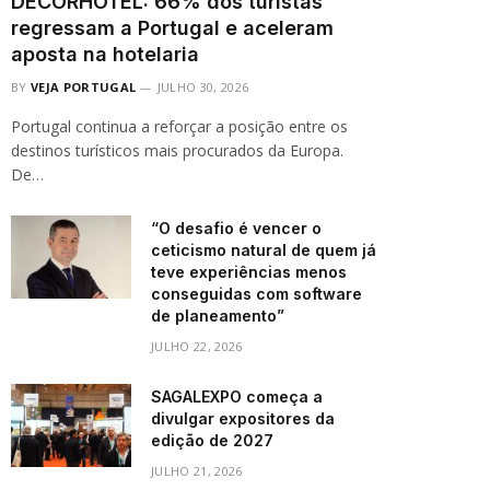
DECORHOTEL: 66% dos turistas
regressam a Portugal e aceleram
aposta na hotelaria
BY
VEJA PORTUGAL
JULHO 30, 2026
Portugal continua a reforçar a posição entre os
destinos turísticos mais procurados da Europa.
De…
“O desafio é vencer o
ceticismo natural de quem já
teve experiências menos
conseguidas com software
de planeamento”
JULHO 22, 2026
SAGALEXPO começa a
divulgar expositores da
edição de 2027
JULHO 21, 2026