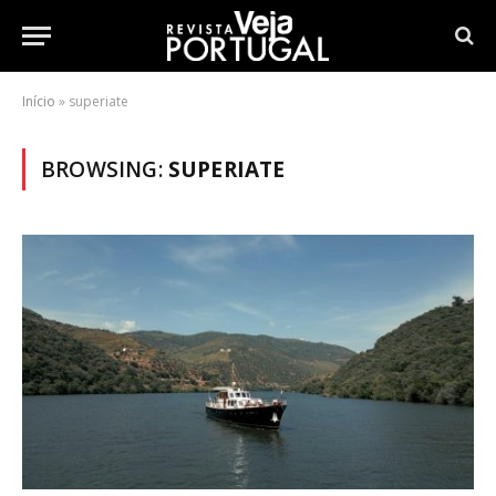
Início
»
superiate
BROWSING:
SUPERIATE