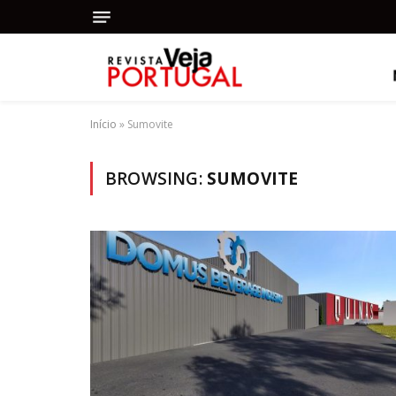
Início
»
Sumovite
BROWSING:
SUMOVITE