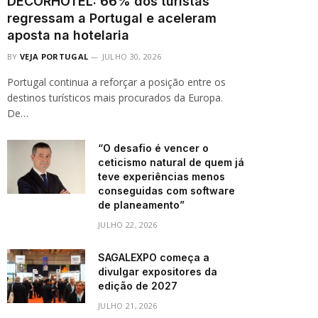
DECORHOTEL: 66% dos turistas
regressam a Portugal e aceleram
aposta na hotelaria
BY
VEJA PORTUGAL
JULHO 30, 2026
Portugal continua a reforçar a posição entre os
destinos turísticos mais procurados da Europa.
De…
“O desafio é vencer o
ceticismo natural de quem já
teve experiências menos
conseguidas com software
de planeamento”
JULHO 22, 2026
SAGALEXPO começa a
divulgar expositores da
edição de 2027
JULHO 21, 2026