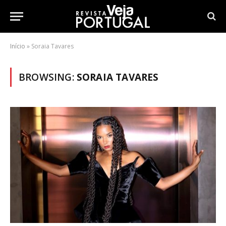
Início
»
Soraia Tavares
BROWSING:
SORAIA TAVARES