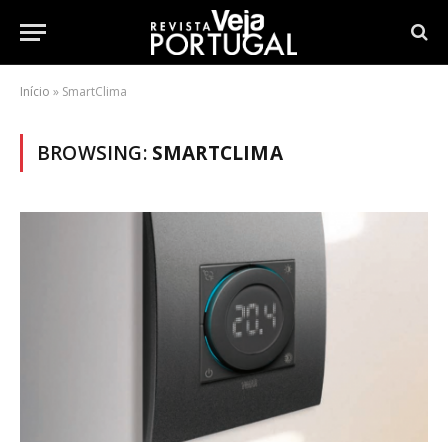
Início
»
SmartClima
BROWSING:
SMARTCLIMA