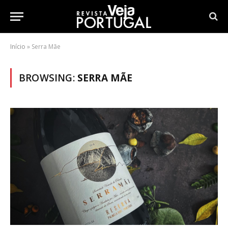
Início
»
Serra Mãe
BROWSING:
SERRA MÃE