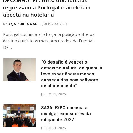
DECORHOTEL: 66% dos turistas
regressam a Portugal e aceleram
aposta na hotelaria
BY
VEJA PORTUGAL
JULHO 30, 2026
Portugal continua a reforçar a posição entre os
destinos turísticos mais procurados da Europa.
De…
“O desafio é vencer o
ceticismo natural de quem já
teve experiências menos
conseguidas com software
de planeamento”
JULHO 22, 2026
SAGALEXPO começa a
divulgar expositores da
edição de 2027
JULHO 21, 2026