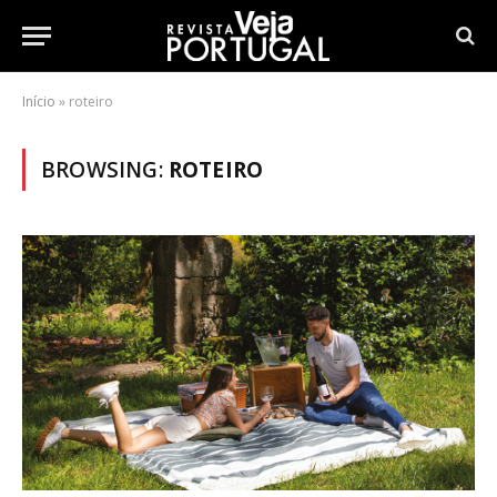
Início
»
roteiro
BROWSING:
ROTEIRO