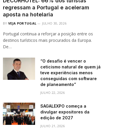
DECORHOTEL: 66% dos turistas
regressam a Portugal e aceleram
aposta na hotelaria
BY
VEJA PORTUGAL
JULHO 30, 2026
Portugal continua a reforçar a posição entre os
destinos turísticos mais procurados da Europa.
De…
“O desafio é vencer o
ceticismo natural de quem já
teve experiências menos
conseguidas com software
de planeamento”
JULHO 22, 2026
SAGALEXPO começa a
divulgar expositores da
edição de 2027
JULHO 21, 2026