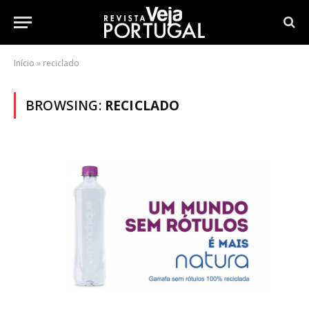
Início
»
reciclado
BROWSING:
RECICLADO