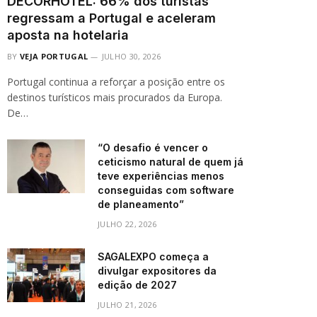
DECORHOTEL: 66% dos turistas
regressam a Portugal e aceleram
aposta na hotelaria
BY
VEJA PORTUGAL
JULHO 30, 2026
Portugal continua a reforçar a posição entre os
destinos turísticos mais procurados da Europa.
De…
“O desafio é vencer o
ceticismo natural de quem já
teve experiências menos
conseguidas com software
de planeamento”
JULHO 22, 2026
SAGALEXPO começa a
divulgar expositores da
edição de 2027
JULHO 21, 2026