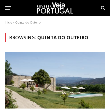
Início
»
Quinta do Outeiro
BROWSING:
QUINTA DO OUTEIRO