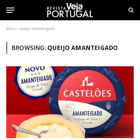
Início
»
queijo amanteigado
BROWSING:
QUEIJO AMANTEIGADO