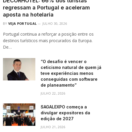
DECORHOTEL: 66% dos turistas
regressam a Portugal e aceleram
aposta na hotelaria
BY
VEJA PORTUGAL
JULHO 30, 2026
Portugal continua a reforçar a posição entre os
destinos turísticos mais procurados da Europa.
De…
“O desafio é vencer o
ceticismo natural de quem já
teve experiências menos
conseguidas com software
de planeamento”
JULHO 22, 2026
SAGALEXPO começa a
divulgar expositores da
edição de 2027
JULHO 21, 2026