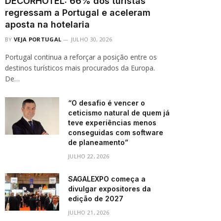
DECORHOTEL: 66% dos turistas
regressam a Portugal e aceleram
aposta na hotelaria
BY
VEJA PORTUGAL
JULHO 30, 2026
Portugal continua a reforçar a posição entre os
destinos turísticos mais procurados da Europa.
De…
“O desafio é vencer o
ceticismo natural de quem já
teve experiências menos
conseguidas com software
de planeamento”
JULHO 22, 2026
SAGALEXPO começa a
divulgar expositores da
edição de 2027
JULHO 21, 2026